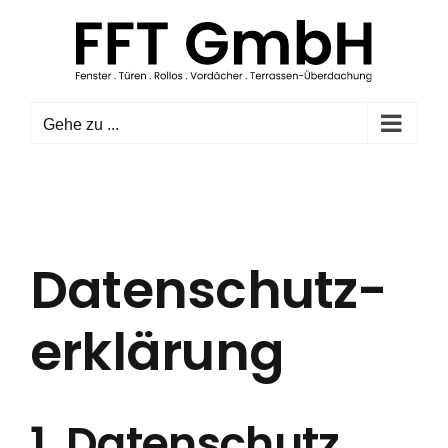
Zum
Inhalt
springen
Gehe zu ...
Datenschutz­
erklärung
1. Datenschutz