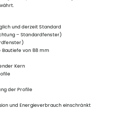
währt.
lich und derzeit Standard
ichtung – Standardfenster)
rdfenster)
e Bautiefe von 88 mm
fender Kern
ofile
ng der Profile
ssion und Energieverbrauch einschränkt