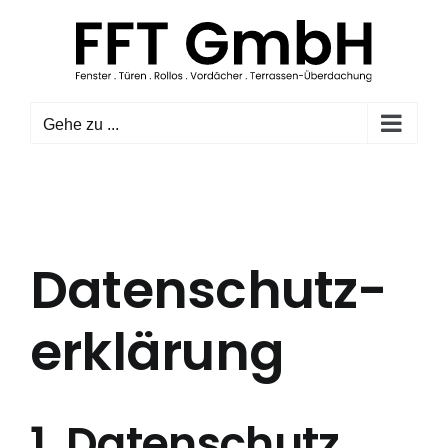
Zum
Inhalt
springen
Gehe zu ...
Datenschutz­
erklärung
1. Datenschutz